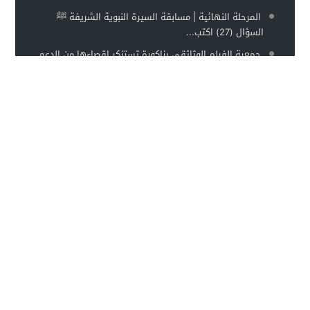
المرحلة النهائية | مسابقة السيرة النبوية الشريفة ﷺ
السؤال (27) اكتب...
جمعية الفيلم الوثائقي بزاكورة تستنكر إقصاءها من الدعم
السينمائي زاكورة نيوز- بل…
تنطلق قريبا المرحلة النهائية… فهل أنتم مستعدون؟ بعد
عشرين سؤالًا من التفاعل …
بالصور عامل إقليم تنغير يترأس مراسم تحية العلم الوطني
احتفاءً بالذكرى السابعة...
الأكثر مشاهدة
TaghbaltPress :: تغبالت بريس ::