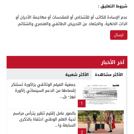
شروط التعليق :
عدم الإساءة للكاتب أو للأشخاص أو للمقدسات أو مهاجمة الأديان أو
الذات الالهية. والابتعاد عن التحريض الطائفي والعنصري والشتائم.
آخر الأخبار
الأكثر مشاهدة
الأكثر شعبية
جمعية الفيلم الوثائقي بزاكورة تستنكر
إقصاءها من الدعم السينمائي زاكورة
نيوز- بل…
1
بالصور عامل إقليم تنغير يترأس مراسم
تحية العلم الوطني احتفاءً بالذكرى
السابعة وا…
2