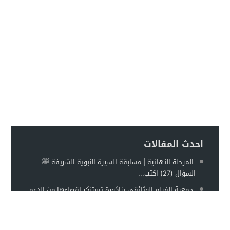
احدث المقالات
المرحلة النهائية | مسابقة السيرة النبوية الشريفة ﷺ
السؤال (27) اكتب...
جمعية الفيلم الوثائقي بزاكورة تستنكر إقصاءها من الدعم
السينمائي زاكورة نيوز- بل…
تنطلق قريبا المرحلة النهائية… فهل أنتم مستعدون؟ بعد
عشرين سؤالًا من التفاعل …