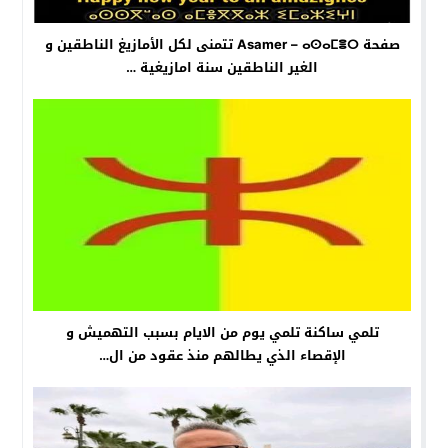
صفحة Asamer – ⴰⵙⴰⵎⴻⵔ تتمنى لكل الأمازيغ الناطقين و
الغير الناطقين سنة امازيغية …
تلمي ساكنة تلمي يوم من الايام بسبب التهميش و
الإقصاء الذي يطالهم منذ عقود من ال…