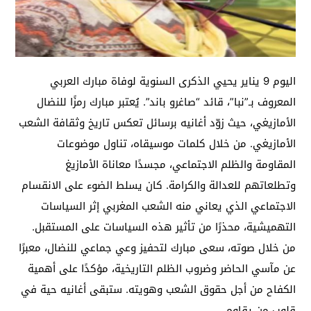
اليوم 9 يناير يحيي الذكرى السنوية لوفاة مبارك العربي
المعروف بـ”نبا”، قائد “صاغرو باند”. يُعتبر مبارك رمزًا للنضال
الأمازيغي، حيث زوّد أغانيه برسائل تعكس تاريخ وثقافة الشعب
الأمازيغي. من خلال كلمات موسيقاه، تناول موضوعات
المقاومة والظلم الاجتماعي، مجسدًا معاناة الأمازيغ
وتطلعاتهم للعدالة والكرامة. كان يسلط الضوء على الانقسام
الاجتماعي الذي يعاني منه الشعب المغربي إثر السياسات
التهميشية، محذرًا من تأثير هذه السياسات على المستقبل.
من خلال صوته، سعى مبارك لتحفيز وعي جماعي للنضال، معبرًا
عن مآسي الحاضر وضروب الظلم التاريخية، مؤكدًا على أهمية
الكفاح من أجل حقوق الشعب وهويته. ستبقى أغانيه حية في
قلوب من يقاوم.