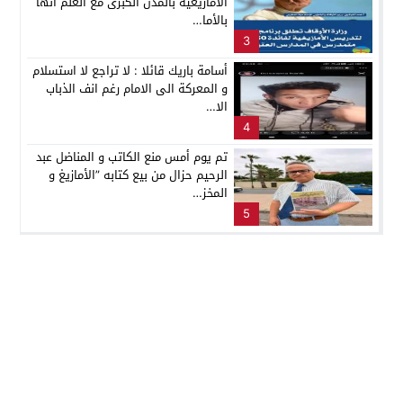
الأمازيغية بالمدن الكبرى مع العلم انها
بالأما…
3
أسامة باريك قائلا : لا تراجع لا استسلام
و المعركة الى الامام رغم انف الذباب
الا…
4
تم يوم أمس منع الكاتب و المناضل عبد
الرحيم حزال من بيع كتابه ”الأمازيغ و
المخز…
5