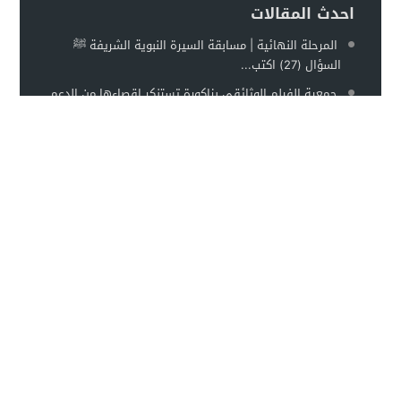
احدث المقالات
المرحلة النهائية | مسابقة السيرة النبوية الشريفة ﷺ
السؤال (27) اكتب...
جمعية الفيلم الوثائقي بزاكورة تستنكر إقصاءها من الدعم
السينمائي زاكورة نيوز- بل…
تنطلق قريبا المرحلة النهائية… فهل أنتم مستعدون؟ بعد
عشرين سؤالًا من التفاعل …
بالصور عامل إقليم تنغير يترأس مراسم تحية العلم الوطني
احتفاءً بالذكرى السابعة...
الأكثر مشاهدة
TaghbaltPress :: تغبالت بريس ::