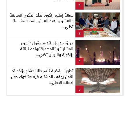
2
عمالة إقليم زاكورة تخلّد الذكرى السابعة
والعشرين لعيد العرش المجيد بمناسبة
تخلي…
3
حريق مهول يلتهم حقول “أسرير
المشان” و “المهدية”بواحة ترناتة
بزاكورة والنيران تضي…
4
تطورات قضية تنسيطة اخشاع بزاكورة:
الأمن يوقف المشتبه فيه وشكوك حول
ادعائه الاختل…
5