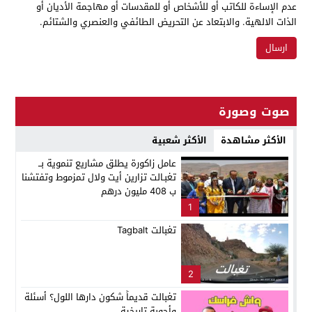
عدم الإساءة للكاتب أو للأشخاص أو للمقدسات أو مهاجمة الأديان أو
الذات الالهية. والابتعاد عن التحريض الطائفي والعنصري والشتائم.
صوت وصورة
الأكثر مشاهدة
الأكثر شعبية
عامل زاكورة يطلق مشاريع تنموية بــ
تغبـالت تزارين أيت ولال تمزموط وتفتشنا
ب 408 مليون درهم
1
تغبالت Tagbalt
2
تغبالت قديماً شكون دارها اللول؟ أسئلة
وأجوبة تاريخية