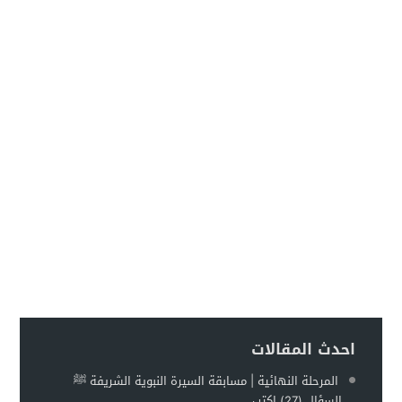
احدث المقالات
المرحلة النهائية | مسابقة السيرة النبوية الشريفة ﷺ
السؤال (27) اكتب...