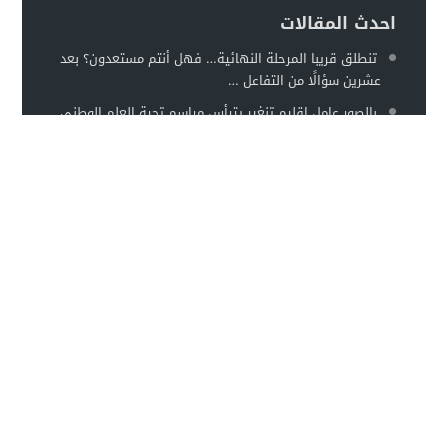
احدث المقالات
تنطلق قريبا المرحلة النهائية… فهل أنتم مستعدون؟ بعد
عشرين سؤالًا من التفاعل …
بالصور عامل إقليم تنغير يترأس مراسم تحية العلم الوطني
احتفاءً بالذكرى السابعة...
عمالة إقليم زاكورة تخلّد الذكرى السابعة والعشرين لعيد
العرش المجيد بمناسبة تخلي…
مسابقة السيرة النبوية الشريفة الجواب الصحيح للسؤال 14
أسد الله: حمزة...
الأكثر مشاهدة
TaghbaltPress :: تغبالت بريس ::