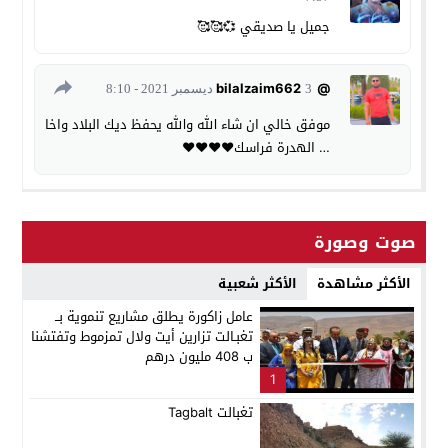
جميل يا صديقي 💞🥰🥰
@bilalzaim662
3 ديسمبر 2021 - 8:10
موفق خالي ان شاء الله والله يحفظ ديك البلاد واخا
… الهدرة فراسك❤❤❤❤
صوت وصورة
الأكثر مشاهدة
الأكثر شعبية
عامل زاكورة يطلق مشاريع تنموية بــ
تغبـالت تزارين أيت ولال تمزموط وتفتشنا
ب 408 مليون درهم
1
تغبالت Tagbalt