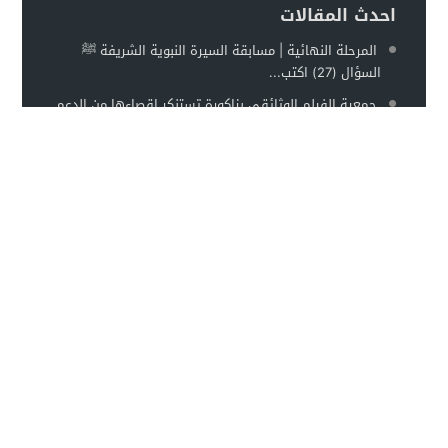
احدث المقالات
المرحلة النهائية | مسابقة السيرة النبوية الشريفة ﷺ
السؤال (27) اكتب...
جمعية الفيلم الوثائقي بزاكورة تستنكر إقصاءها من الدعم
السينمائي زاكورة نيوز- بل…
تنطلق قريبا المرحلة النهائية… فهل أنتم مستعدون؟ بعد
عشرين سؤالًا من التفاعل …
بالصور عامل إقليم تنغير يترأس مراسم تحية العلم الوطني
احتفاءً بالذكرى السابعة...
الأكثر مشاهدة
TaghbaltPress :: تغبالت بريس ::