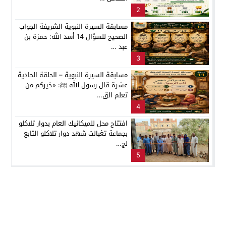
2
مسابقة السيرة النبوية الشريفة الجواب
الصحيح للسؤال 14 أسد الله: حمزة بن
عبد …
3
مسابقة السيرة النبوية – الحلقة الحادية
عشرة قال رسول الله ﷺ: «خيركم من
تعلم الق…
4
افتتاح محل للميكانيك العام بدوار تلاكلو
بجماعة تغبالت شهد دوار تلاكلو التابع
لج…
5